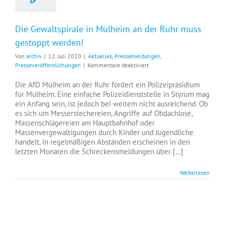
Die Gewaltspirale in Mülheim an der Ruhr muss
gestoppt werden!
Von
archiv
|
12. Juli 2020
|
Aktuelles
,
Pressemeldungen
,
für
Presseveröffentlichungen
|
Kommentare deaktiviert
Die
Gewaltspirale
Die AfD Mülheim an der Ruhr fordert ein Polizeipräsidium
in
für Mülheim. Eine einfache Polizeidienststelle in Styrum mag
Mülheim
ein Anfang sein, ist jedoch bei weitem nicht ausreichend. Ob
an
es sich um Messerstechereien, Angriffe auf Obdachlose,
der
Massenschlägereien am Hauptbahnhof oder
Ruhr
Massenvergewaltigungen durch Kinder und Jugendliche
muss
handelt, in regelmäßigen Abständen erscheinen in den
gestoppt
letzten Monaten die Schreckensmeldungen über [...]
werden!
Weiterlesen