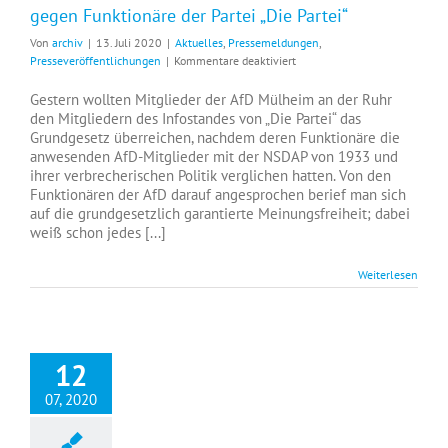
gegen Funktionäre der Partei „Die Partei“
Von
archiv
|
13. Juli 2020
|
Aktuelles
,
Pressemeldungen
,
für
Presseveröffentlichungen
|
Kommentare deaktiviert
Die
AfD
Gestern wollten Mitglieder der AfD Mülheim an der Ruhr
Mülheim
den Mitgliedern des Infostandes von „Die Partei“ das
an
Grundgesetz überreichen, nachdem deren Funktionäre die
der
anwesenden AfD-Mitglieder mit der NSDAP von 1933 und
Ruhr
ihrer verbrecherischen Politik verglichen hatten. Von den
erstattet
Funktionären der AfD darauf angesprochen berief man sich
Anzeige
auf die grundgesetzlich garantierte Meinungsfreiheit; dabei
gegen
weiß schon jedes [...]
Funktionäre
der
Weiterlesen
Partei
„Die
Partei“
12
07, 2020