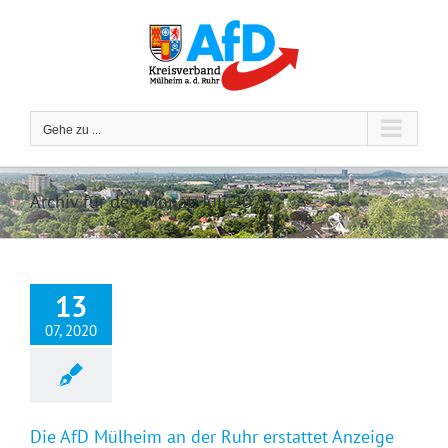
Zum
Inhalt
springen
Gehe zu ...
Archiv für den Monat:
Juli 2020
13
07, 2020
Die AfD Mülheim an der Ruhr erstattet Anzeige