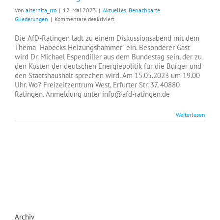
Von
alternita_rro
|
12. Mai 2023
|
Aktuelles
,
Benachbarte
für
Gliederungen
|
Kommentare deaktiviert
Habecks
Heizungshammer
Die AfD-Ratingen lädt zu einem Diskussionsabend mit dem
Thema "Habecks Heizungshammer" ein. Besonderer Gast
wird Dr. Michael Espendiller aus dem Bundestag sein, der zu
den Kosten der deutschen Energiepolitik für die Bürger und
den Staatshaushalt sprechen wird. Am 15.05.2023 um 19.00
Uhr. Wo? Freizeitzentrum West, Erfurter Str. 37, 40880
Ratingen. Anmeldung unter info@afd-ratingen.de
Weiterlesen
Archiv