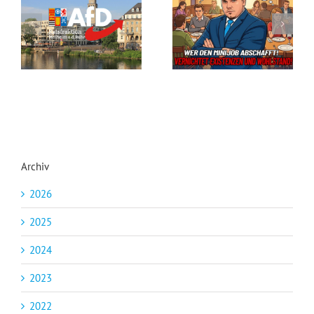
Steuergeld-Verschwendung im Klassenzimmer
Seid ihr noch zu retten?
Archiv
2026
2025
2024
2023
2022