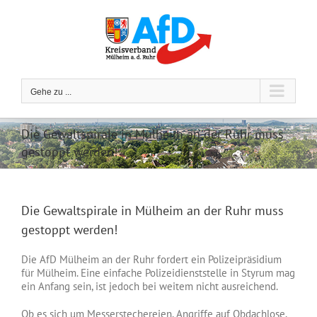
Zum
Inhalt
springen
Gehe zu ...
Die Gewaltspirale in Mülheim an der Ruhr muss
gestoppt werden!
Die Gewaltspirale in Mülheim an der Ruhr muss
gestoppt werden!
Die AfD Mülheim an der Ruhr fordert ein Polizeipräsidium
für Mülheim. Eine einfache Polizeidienststelle in Styrum mag
ein Anfang sein, ist jedoch bei weitem nicht ausreichend.
Ob es sich um Messerstechereien, Angriffe auf Obdachlose,