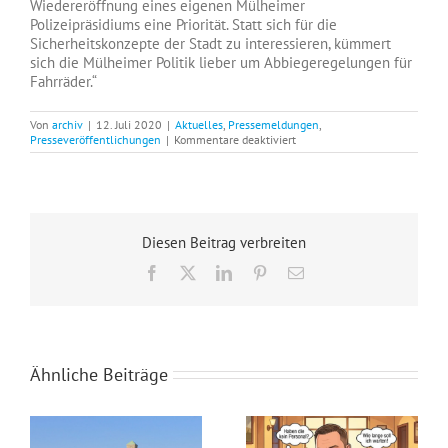
Wiedereröffnung eines eigenen Mülheimer
Polizeipräsidiums eine Priorität. Statt sich für die
Sicherheitskonzepte der Stadt zu interessieren, kümmert
sich die Mülheimer Politik lieber um Abbiegeregelungen für
Fahrräder.“
Von
archiv
|
12. Juli 2020
|
Aktuelles
,
Pressemeldungen
,
für
Presseveröffentlichungen
|
Kommentare deaktiviert
Die
Gewaltspirale
in
Mülheim
an
der
Diesen Beitrag verbreiten
Ruhr
muss
Facebook
X
LinkedIn
Pinterest
E-
gestoppt
Mail
werden!
Ähnliche Beiträge