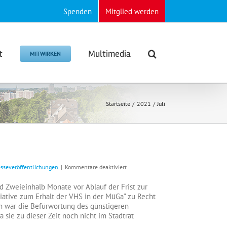
Spenden
Mitglied werden
t
Multimedia
MITWIRKEN
Startseite
2021
Juli
für
esseveröffentlichungen
|
Kommentare deaktiviert
AfD
steht
 Zweieinhalb Monate vor Ablauf der Frist zur
zum
ative zum Erhalt der VHS in der MüGa" zu Recht
VHS-
n war die Befürwortung des günstigeren
Bürgerentscheid
sie zu dieser Zeit noch nicht im Stadtrat