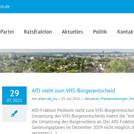
im.de
Partei
Ratsfraktion
Aktuelles
Politik
Kontak
AfD steht zum VHS-Bürgerentscheid
29
Von
alternita_rro
|
29. Juli 2021
|
Aktuelles
,
Pressemeldungen
,
Pr
07, 2021
AfD-Fraktion Mülheim steht zum VHS-Bürgerentscheid
Umsetzung des VHS-Bürgerentscheids mahnt die "Initi
die Umsetzung des Bürgerwillens an. Der AfD-Fraktio
Sanierungsplanes im Dezember 2019 nicht möglich, da 
vertreten [...]