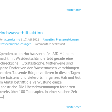
Weiterlesen
Hochwasserhilfsaktion
Von
alternita_rro
|
17. Juli 2021
|
Aktuelles
,
Pressemeldungen
,
für
Presseveröffentlichungen
|
Kommentare deaktiviert
Hochwasserhilfsaktion
Spendenaktion Hochwasserhilfe - AfD Mülheim
macht mit Westdeutschland erlebt gerade eine
schreckliche Flutkatastrophe. Mittlerweile sind
ganze Dörfer von den Wassermassen verschlungen
worden. Tausende Bürger verlieren in diesen Tagen
ihre Existenz und vielerorts ihr ganzes Hab und Gut.
Im Ahrtal betrifft die Verwüstung ganze
Landstriche. Die Überschwemmungen forderten
bereits über 100 Todesopfer. In einer solchen Zeit
...]
Weiterlesen