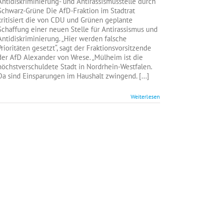
Antidiskriminierung- und Antirassismusstelle durch
anstatt
Schwarz-Grüne Die AfD-Fraktion im Stadtrat
für
kritisiert die von CDU und Grünen geplante
grünes
Schaffung einer neuen Stelle für Antirassismus und
Lieblingsprojekt
Antidiskriminierung. „Hier werden falsche
Prioritäten gesetzt“, sagt der Fraktionsvorsitzende
der AfD Alexander von Wrese. „Mülheim ist die
höchstverschuldete Stadt in Nordrhein-Westfalen.
Da sind Einsparungen im Haushalt zwingend. [...]
Weiterlesen