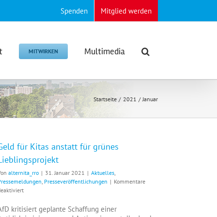
Spenden
Mitglied werden
t
Multimedia
MITWIRKEN
Startseite
2021
Januar
Geld für Kitas anstatt für grünes
Lieblingsprojekt
Von
alternita_rro
|
31. Januar 2021
|
Aktuelles
,
Pressemeldungen
,
Presseveröffentlichungen
|
Kommentare
für
eaktiviert
Geld
für
AfD kritisiert geplante Schaffung einer
Kitas