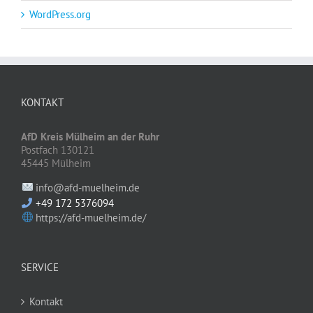
WordPress.org
KONTAKT
AfD Kreis Mülheim an der Ruhr
Postfach 130121
45445 Mülheim
info@afd-muelheim.de
+49 172 5376094
https://afd-muelheim.de/
SERVICE
Kontakt