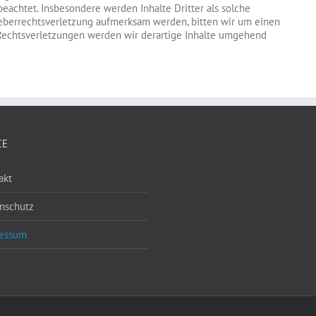
beachtet. Insbesondere werden Inhalte Dritter als solche
heberrechtsverletzung aufmerksam werden, bitten wir um einen
echtsverletzungen werden wir derartige Inhalte umgehend
CE
akt
nschutz
essum