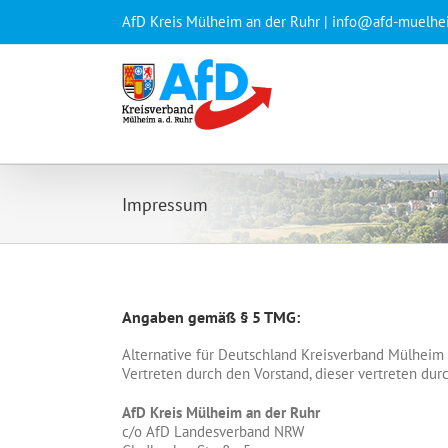
Zum
AfD Kreis Mülheim an der Ruhr | info@afd-muelhe
Inhalt
springen
Impressum
Angaben gemäß § 5 TMG:
Alternative für Deutschland Kreisverband Mülheim
Vertreten durch den Vorstand, dieser vertreten dur
AfD Kreis Mülheim an der Ruhr
c/o AfD Landesverband NRW