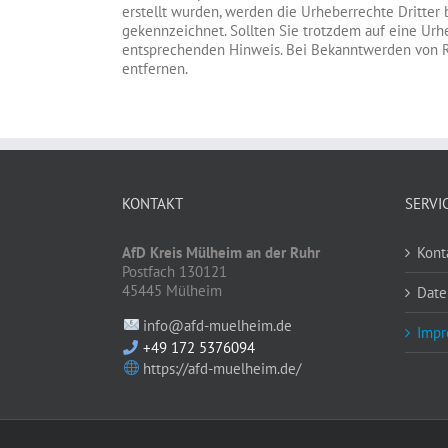
erstellt wurden, werden die Urheberrechte Dritter 
gekennzeichnet. Sollten Sie trotzdem auf eine Ur
entsprechenden Hinweis. Bei Bekanntwerden von R
entfernen.
KONTAKT
SERVI
AfD Kreis Mülheim an der Ruhr
Kont
Postfach 130121
45445 Mülheim
Date
info@afd-muelheim.de
Impr
+49 172 5376094
https://afd-muelheim.de/