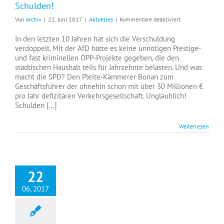
Schulden!
für
Von
archiv
|
22. Juni 2017
|
Aktuelles
|
Kommentare deaktiviert
SPD
wirkt:
In den letzten 10 Jahren hat sich die Verschuldung
Mülheim
verdoppelt. Mit der AfD hätte es keine unnötigen Prestige-
einsame
und fast kriminellen ÖPP-Projekte gegeben, die den
Spitze!
städtischen Haushalt teils für Jahrzehnte belasten. Und was
Bei
macht die SPD? Den Pleite-Kämmerer Bonan zum
den
Geschäftsführer der ohnehin schon mit über 30 Millionen €
Schulden!
pro Jahr defizitären Verkehrsgesellschaft. Unglaublich!
Schulden [...]
Weiterlesen
22
06, 2017