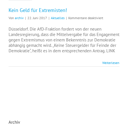
Kein Geld für Extremisten!
für
Von
archiv
|
22. Juni 2017
|
Aktuelles
|
Kommentare deaktiviert
Kein
Geld
Düsseldorf. Die AfD-Fraktion fordert von der neuen
für
Landesregierung, dass die Mittelvergabe für das Engagement
Extremisten!
gegen Extremismus von einem Bekenntnis zur Demokratie
abhängig gemacht wird. „Keine Steuergelder für Feinde der
Demokratie“, heißt es in dem entsprechenden Antrag. LINK
Weiterlesen
Archiv