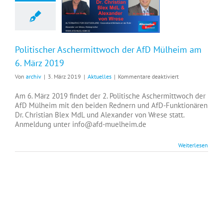
Politischer Aschermittwoch der AfD Mülheim am 6. März 2019
Politischer Aschermittwoch der AfD Mülheim am
6. März 2019
für
Von
archiv
|
3. März 2019
|
Aktuelles
|
Kommentare deaktiviert
Politischer
Aschermittwoch
Am 6. März 2019 findet der 2. Politische Aschermittwoch der
der
AfD Mülheim mit den beiden Rednern und AfD-Funktionären
AfD
Dr. Christian Blex MdL und Alexander von Wrese statt.
Mülheim
Anmeldung unter info@afd-muelheim.de
am
6.
Weiterlesen
März
2019