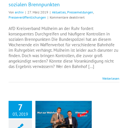
sozialen Brennpunkten
Von
archiv
|
27. März 2019
|
Aktuelles
,
Pressemeldungen
,
für
Presseveröffentlichungen
|
Kommentare deaktiviert
AfD
Mülheim
AfD Kreisverband Mülheim an der Ruhr fordert
fordert
konsequentes Durchgreifen und häufigere Kontrollen in
härteres
sozialen Brennpunkten Die Bundespolizei hat an diesem
Durchgreifen
Wochenende ein Waffenverbot für verschiedene Bahnhöfe
an
im Ruhrgebiet verhängt. Mülheim ist leider auch darunter zu
sozialen
finden. Doch was bringen Kontrollen, die zuvor groß
Brennpunkten
angekündigt werden? Könnte diese Vorankündigung nicht
das Ergebnis verwässern? Wer den Bahnhof [...]
Weiterlesen
7
03, 2019
Volles Haus und gute Stimmung beim Politischen Aschermittwoch der AfD Mülheim