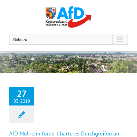
Zum
Inhalt
springen
Gehe zu ...
Archiv für den Monat:
März 2019
27
03, 2019
AfD Mülheim fordert härteres Durchgreifen an