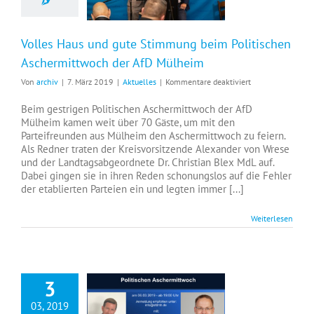
Volles Haus und gute Stimmung beim Politischen
Aschermittwoch der AfD Mülheim
für
Von
archiv
|
7. März 2019
|
Aktuelles
|
Kommentare deaktiviert
Volles
Haus
Beim gestrigen Politischen Aschermittwoch der AfD
und
Mülheim kamen weit über 70 Gäste, um mit den
gute
Parteifreunden aus Mülheim den Aschermittwoch zu feiern.
Stimmung
Als Redner traten der Kreisvorsitzende Alexander von Wrese
beim
und der Landtagsabgeordnete Dr. Christian Blex MdL auf.
Politischen
Dabei gingen sie in ihren Reden schonungslos auf die Fehler
Aschermittwoch
der etablierten Parteien ein und legten immer [...]
der
AfD
Weiterlesen
Mülheim
3
03, 2019