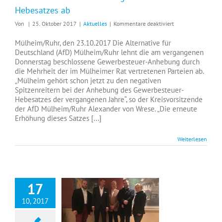
Hebesatzes ab
für
Von
|
25. Oktober 2017
|
Aktuelles
|
Kommentare deaktiviert
AfD
lehnt
Mülheim/Ruhr, den 23.10.2017 Die Alternative für
erneute
Deutschland (AfD) Mülheim/Ruhr lehnt die am vergangenen
Anhebung
Donnerstag beschlossene Gewerbesteuer-Anhebung durch
des
die Mehrheit der im Mülheimer Rat vertretenen Parteien ab.
Gewerbesteuer-
„Mülheim gehört schon jetzt zu den negativen
Hebesatzes
Spitzenreitern bei der Anhebung des Gewerbesteuer-
ab
Hebesatzes der vergangenen Jahre“, so der Kreisvorsitzende
der AfD Mülheim/Ruhr Alexander von Wrese. „Die erneute
Erhöhung dieses Satzes [...]
Weiterlesen
17
10, 2017
Kreisparteitag der AfD Mülheim – Ein neuer Vorstand wurde gewählt