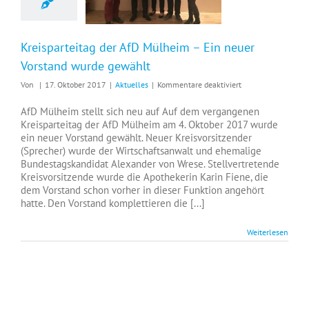
Kreisparteitag der AfD Mülheim – Ein neuer
Vorstand wurde gewählt
für
Von
|
17. Oktober 2017
|
Aktuelles
|
Kommentare deaktiviert
Kreisparteitag
der
AfD Mülheim stellt sich neu auf Auf dem vergangenen
AfD
Kreisparteitag der AfD Mülheim am 4. Oktober 2017 wurde
Mülheim
ein neuer Vorstand gewählt. Neuer Kreisvorsitzender
–
(Sprecher) wurde der Wirtschaftsanwalt und ehemalige
Ein
Bundestagskandidat Alexander von Wrese. Stellvertretende
neuer
Kreisvorsitzende wurde die Apothekerin Karin Fiene, die
Vorstand
dem Vorstand schon vorher in dieser Funktion angehört
wurde
hatte. Den Vorstand komplettieren die [...]
gewählt
Weiterlesen