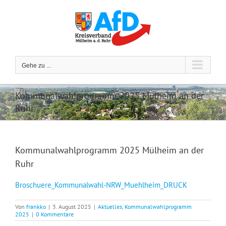
Zum
Inhalt
springen
Gehe zu ...
Kommunalwahlprogramm 2025 Mülheim an der
Ruhr
Kommunalwahlprogramm 2025 Mülheim an der
Ruhr
Broschuere_Kommunalwahl-NRW_Muehlheim_DRUCK
Von
frankko
|
3. August 2025
|
Aktuelles
,
Kommunalwahlprogramm
2025
|
0 Kommentare