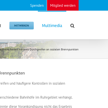
Spenden
Mitglied werden
t
Multimedia
MITWIRKEN
ülheim fordert härteres Durchgreifen an sozialen Brennpunkten
 Brennpunkten
ifen und häufigere Kontrollen in sozialen
verschiedene Bahnhöfe im Ruhrgebiet verhängt.
önnte diese Vorankündigung nicht das Ergebnis