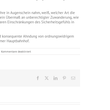
hre in Augenschein nahm, weiß, welcher Art die
, ein Übermaß an unberechtigter Zuwanderung, wie
baren Einschränkungen des Sicherheitsgefühls in
 und konsequente Ahndung von ordnungswidrigem
imer Hauptbahnhof.
für
Kommentare deaktiviert
AfD
Mülheim
fordert
härteres
Durchgreifen
an
sozialen
Facebook
X
LinkedIn
Pinterest
E-
Brennpunkten
Mail