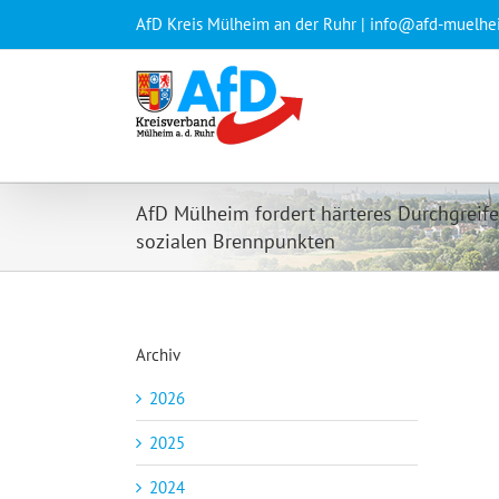
Zum
AfD Kreis Mülheim an der Ruhr | info@afd-muelhe
Inhalt
springen
AfD Mülheim fordert härteres Durchgreif
sozialen Brennpunkten
Archiv
2026
2025
2024