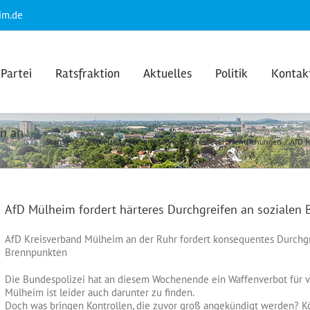
im.de
Partei
Ratsfraktion
Aktuelles
Politik
Kontak
en an
Startseite
Aktuelles
Pressemeldungen
Presseveröffentlichungen
AfD M
AfD Mülheim fordert härteres Durchgreifen an sozialen
AfD Kreisverband Mülheim an der Ruhr fordert konsequentes Durchgre
Brennpunkten
Die Bundespolizei hat an diesem Wochenende ein Waffenverbot für 
Mülheim ist leider auch darunter zu finden.
Doch was bringen Kontrollen, die zuvor groß angekündigt werden? K