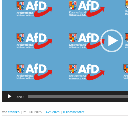
00:00
Von
frankko
|
21. Juli 2025
|
Aktuelles
|
0 Kommentare