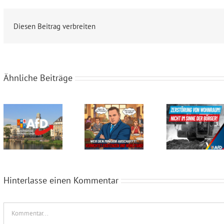
Diesen Beitrag verbreiten
Ähnliche Beiträge
Steuergeld-Verschwendung im Klassenzimmer
Seid ihr noch zu retten?
Abriss von Häusern nicht im Sinne der Bürger!
Hinterlasse einen Kommentar
Kommentar