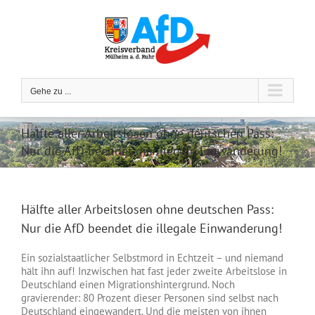
Zum
Inhalt
springen
Gehe zu ...
Hälfte aller Arbeitslosen ohne deutschen Pass:
Nur die AfD beendet die illegale Einwanderung!
Hälfte aller Arbeitslosen ohne deutschen Pass:
Nur die AfD beendet die illegale Einwanderung!
Ein sozialstaatlicher Selbstmord in Echtzeit – und niemand
hält ihn auf! Inzwischen hat fast jeder zweite Arbeitslose in
Deutschland einen Migrationshintergrund. Noch
gravierender: 80 Prozent dieser Personen sind selbst nach
Deutschland eingewandert. Und die meisten von ihnen