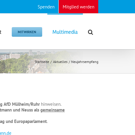
Spenden
Mitglied werden
t
Multimedia
MITWIRKEN
Startseite
Aktuelles
Neujahrsempfang
ng
AfD Mülheim/Ruhr
hinweisen.
ttmann und Neuss als
gemeinsame
tag und Europaparlament
.
ann.de