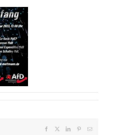
fang
Facebook
X
LinkedIn
Pinterest
E-
Mail