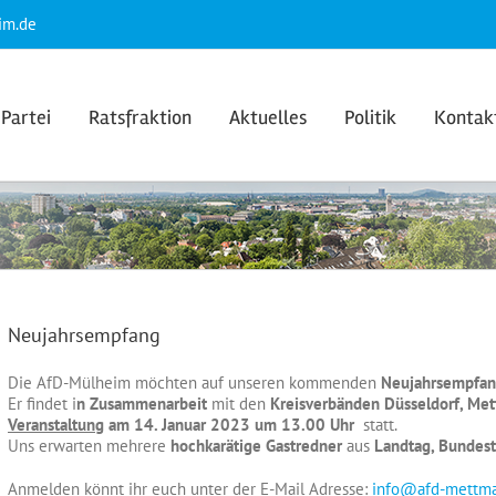
im.de
Partei
Ratsfraktion
Aktuelles
Politik
Kontak
Neujahrsempfang
Die AfD-Mülheim möchten auf
unseren kommenden
Neujahrsempfa
Er findet i
n Zusammenarbeit
mit den
Kreisverbänden Düsseldorf, Me
Veranstaltung
am 14. Januar 2023 um 13.00 Uhr
statt.
Uns erwarten mehrere
hochkarätige Gastredner
aus
Landtag, Bundes
Anmelden könnt ihr euch unter der E-Mail Adresse:
info@afd-mettm