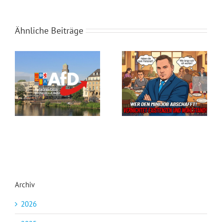
Ähnliche Beiträge
Steuergeld-Verschwendung im Klassenzimmer
Seid ihr noch zu retten?
Archiv
2026