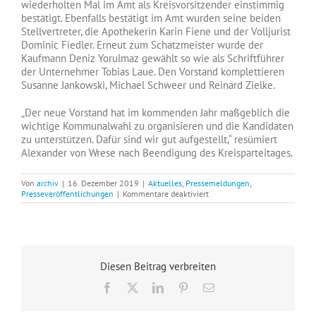
wiederholten Mal im Amt als Kreisvorsitzender einstimmig
bestätigt. Ebenfalls bestätigt im Amt wurden seine beiden
Stellvertreter, die Apothekerin Karin Fiene und der Volljurist
Dominic Fiedler.
Erneut zum Schatzmeister wurde der
Kaufmann Deniz Yorulmaz gewählt so wie als Schriftführer
der Unternehmer Tobias Laue.
Den Vorstand komplettieren
Susanne Jankowski, Michael Schweer und Reinard Zielke.
„Der neue Vorstand hat im kommenden Jahr maßgeblich die
wichtige Kommunalwahl zu organisieren und die Kandidaten
zu unterstützen. Dafür sind wir gut aufgestellt,“ resümiert
Alexander von Wrese nach Beendigung des Kreisparteitages.
Von
archiv
|
16. Dezember 2019
|
Aktuelles
,
Pressemeldungen
,
für
Presseveröffentlichungen
|
Kommentare deaktiviert
AfD
Mülheim
wählt
neuen
Kreisvorstand
Diesen Beitrag verbreiten
Facebook
X
LinkedIn
Pinterest
E-
Mail