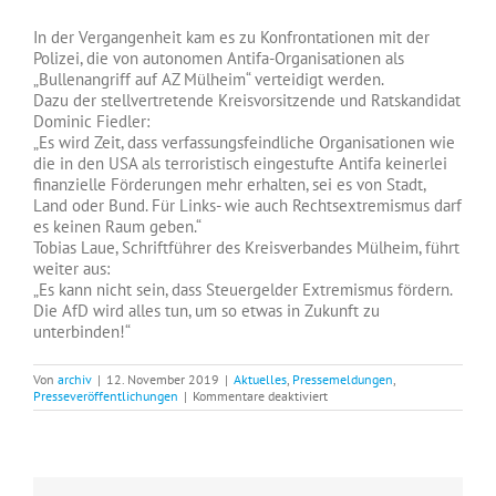
In der Vergangenheit kam es zu Konfrontationen mit der
Polizei, die von autonomen Antifa-Organisationen als
„Bullenangriff auf AZ Mülheim“ verteidigt werden.
Dazu der stellvertretende Kreisvorsitzende und Ratskandidat
Dominic Fiedler:
„Es wird Zeit, dass verfassungsfeindliche Organisationen wie
die in den USA als terroristisch eingestufte Antifa keinerlei
finanzielle Förderungen mehr erhalten, sei es von Stadt,
Land oder Bund. Für Links- wie auch Rechtsextremismus darf
es keinen Raum geben.“
Tobias Laue, Schriftführer des Kreisverbandes Mülheim, führt
weiter aus:
„Es kann nicht sein, dass Steuergelder Extremismus fördern.
Die AfD wird alles tun, um so etwas in Zukunft zu
unterbinden!“
Von
archiv
|
12. November 2019
|
Aktuelles
,
Pressemeldungen
,
für
Presseveröffentlichungen
|
Kommentare deaktiviert
AfD
Mülheim
lehnt
finanzielle
Förderung
des