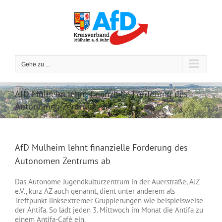
Zum
Inhalt
springen
Gehe zu ...
AfD Mülheim lehnt finanzielle Förderung des
Autonomen Zentrums ab
AfD Mülheim lehnt finanzielle Förderung des
Autonomen Zentrums ab
Das Autonome Jugendkulturzentrum in der Auerstraße, AJZ
e.V., kurz AZ auch genannt, dient unter anderem als
Treffpunkt linksextremer Gruppierungen wie beispielsweise
der Antifa. So lädt jeden 3. Mittwoch im Monat die Antifa zu
einem Antifa-Café ein.