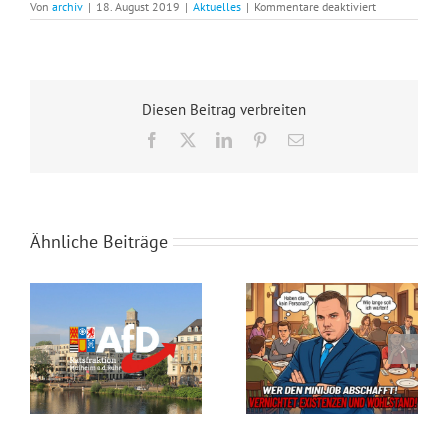
für
Von
archiv
|
18. August 2019
|
Aktuelles
|
Kommentare deaktiviert
Erstes
Training
für
Drachenbootr
erfolgreich
absolviert
Diesen Beitrag verbreiten
Facebook
X
LinkedIn
Pinterest
E-
Mail
Ähnliche Beiträge
Steuergeld-Verschwendung im Klassenzimmer
Seid ihr noch zu retten?