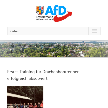
Zum
Inhalt
springen
Gehe zu ...
Erstes Training für Drachenbootrennen
erfolgreich absolviert
Erstes Training für Drachenbootrennen
erfolgreich absolviert