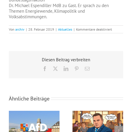
Dr. Michael Espendiller MdB zu Gast. Er sprach zu den
Themen Energiewende, Klimapolitik und
Volksabstimmungen.
für
Von
archiv
|
28. Februar 2019
|
Aktuelles
|
Kommentare deaktiviert
Große
Resonanz
bei
Parteiabend
mit
Dr.
Diesen Beitrag verbreiten
Espendiller
MdB
Facebook
X
LinkedIn
Pinterest
E-
Mail
Ähnliche Beiträge
Steuergeld-Verschwendung im Klassenzimmer
Seid ihr noch zu retten?