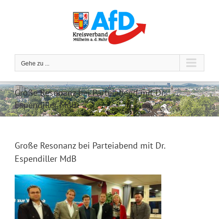
Zum
Inhalt
springen
Gehe zu ...
Große Resonanz bei Parteiabend mit Dr.
Espendiller MdB
Große Resonanz bei Parteiabend mit Dr.
Espendiller MdB