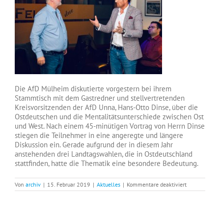
Die AfD Mülheim diskutierte vorgestern bei ihrem
Stammtisch mit dem Gastredner und stellvertretenden
Kreisvorsitzenden der AfD Unna, Hans-Otto Dinse, über die
Ostdeutschen und die Mentalitätsunterschiede zwischen Ost
und West. Nach einem 45-minütigen Vortrag von Herrn Dinse
stiegen die Teilnehmer in eine angeregte und längere
Diskussion ein. Gerade aufgrund der in diesem Jahr
anstehenden drei Landtagswahlen, die in Ostdeutschland
stattfinden, hatte die Thematik eine besondere Bedeutung.
für
Von
archiv
|
15. Februar 2019
|
Aktuelles
|
Kommentare deaktiviert
AfD
diskutierte
mit
Hans-