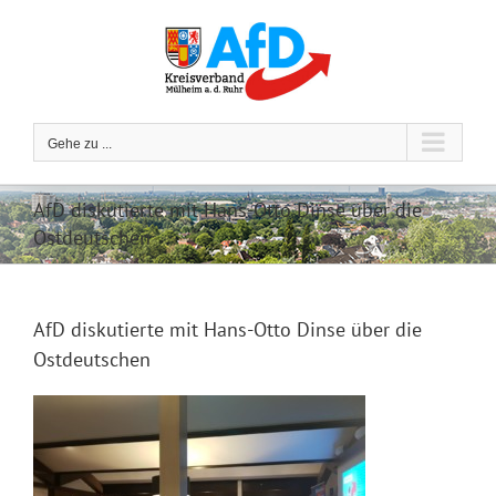
Zum
Inhalt
springen
Gehe zu ...
AfD diskutierte mit Hans-Otto Dinse über die
Ostdeutschen
AfD diskutierte mit Hans-Otto Dinse über die
Ostdeutschen