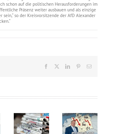
ch schon auf die politischen Herausforderungen im
öffentliche Präsenz weiter ausbauen und als einzige
r sein,“ so der Kreisvorsitzende der AfD Alexander
cken.“
Facebook
X
LinkedIn
Pinterest
E-
Mail
Mülheimer Koalition aus CDU und SPD schreitet weiter voran auf Steuer-Irrweg
Steuergeld-Verschwendung i