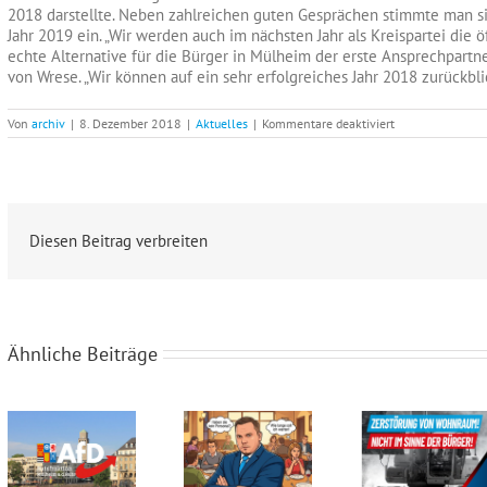
2018 darstellte. Neben zahlreichen guten Gesprächen stimmte man si
Jahr 2019 ein. „Wir werden auch im nächsten Jahr als Kreispartei die 
echte Alternative für die Bürger in Mülheim der erste Ansprechpartne
von Wrese. „Wir können auf ein sehr erfolgreiches Jahr 2018 zurückbli
für
Von
archiv
|
8. Dezember 2018
|
Aktuelles
|
Kommentare deaktiviert
Besinnliche
Stimmung
bei
Weihnachtsfeier
Diesen Beitrag verbreiten
Ähnliche Beiträge
Steuergeld-Verschwendung im Klassenzimmer
Seid ihr noch zu retten?
Abriss von Häusern nicht im Sinne der Bürger!