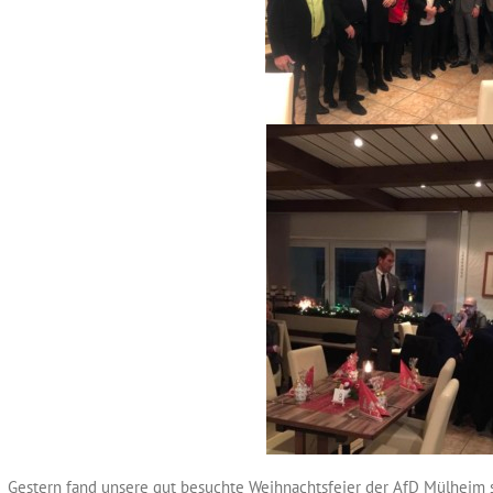
Gestern fand unsere gut besuchte Weihnachtsfeier der AfD Mülheim sta