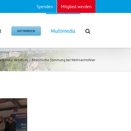
Spenden
Mitglied werden
t
Multimedia
MITWIRKEN
artseite
Aktuelles
Besinnliche Stimmung bei Weihnachtsfeier