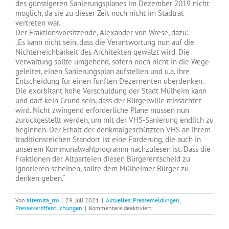
des günstigeren Sanierungsplanes im Dezember 2019 nicht
möglich, da sie zu dieser Zeit noch nicht im Stadtrat
vertreten war.
Der Fraktionsvorsitzende, Alexander von Wrese, dazu:
„Es kann nicht sein, dass die Verantwortung nun auf die
Nichterreichbarkeit des Architekten gewälzt wird. Die
Verwaltung sollte umgehend, sofern noch nicht in die Wege
geleitet, einen Sanierungsplan aufstellen und u.a. ihre
Entscheidung für einen fünften Dezernenten überdenken.
Die exorbitant hohe Verschuldung der Stadt Mülheim kann
und darf kein Grund sein, dass der Bürgerwille missachtet
wird. Nicht zwingend erforderliche Pläne müssen nun
zurückgestellt werden, um mit der VHS-Sanierung endlich zu
beginnen. Der Erhalt der denkmalgeschützten VHS an ihrem
traditionsreichen Standort ist eine Forderung, die auch in
unserem Kommunalwahlprogramm nachzulesen ist. Dass die
Fraktionen der Altparteien diesen Bürgerentscheid zu
ignorieren scheinen, sollte dem Mülheimer Bürger zu
denken geben.“
Von
alternita_rro
|
29. Juli 2021
|
Aktuelles
,
Pressemeldungen
,
für
Presseveröffentlichungen
|
Kommentare deaktiviert
AfD
steht