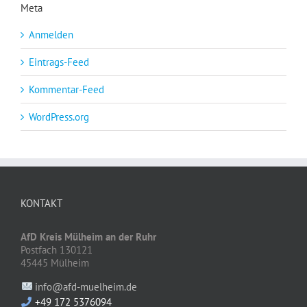
Meta
Anmelden
Eintrags-Feed
Kommentar-Feed
WordPress.org
KONTAKT
AfD Kreis Mülheim an der Ruhr
Postfach 130121
45445 Mülheim
info@afd-muelheim.de
+49 172 5376094