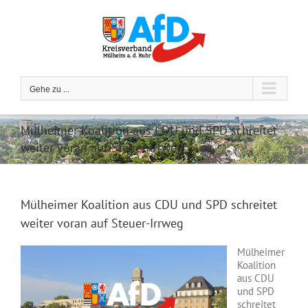
Zum
Inhalt
springen
Gehe zu ...
Mülheimer Koalition aus CDU und SPD schreitet
weiter voran auf Steuer-Irrweg
Mülheimer Koalition aus CDU und SPD schreitet
weiter voran auf Steuer-Irrweg
Mülheimer
Koalition
aus CDU
und SPD
schreitet