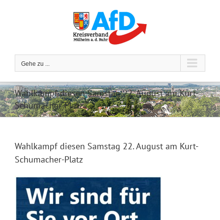
Zum
Inhalt
springen
Gehe zu ...
Wahlkampf diesen Samstag 22. August am Kurt-
Schumacher-Platz
Wahlkampf diesen Samstag 22. August am Kurt-
Schumacher-Platz