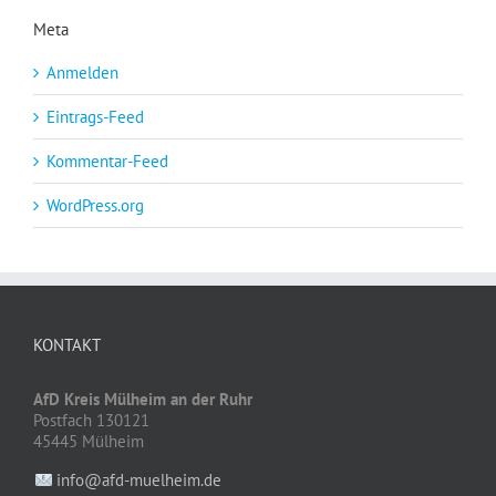
Meta
Anmelden
Eintrags-Feed
Kommentar-Feed
WordPress.org
KONTAKT
AfD Kreis Mülheim an der Ruhr
Postfach 130121
45445 Mülheim
info@afd-muelheim.de