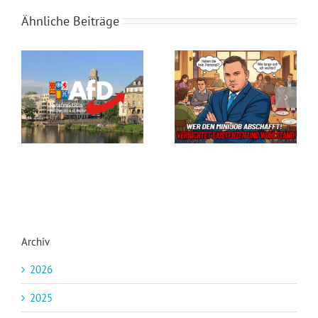
Ähnliche Beiträge
Steuergeld-Verschwendung im Klassenzimmer
Seid ihr noch zu retten?
Archiv
2026
2025