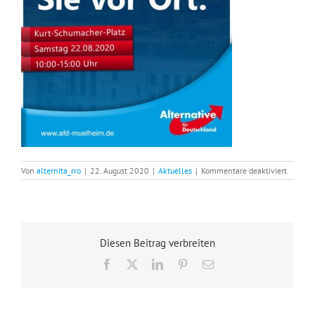
für
Von
alternita_rro
|
22. August 2020
|
Aktuelles
|
Kommentare deaktiviert
Wahlka
diesen
Samsta
22.
August
am
Diesen Beitrag verbreiten
Kurt-
Schuma
Facebook
X
LinkedIn
Pinterest
E-
Platz
Mail