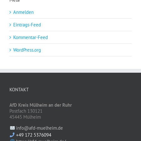
Anmelden
Eintrags-Feed
Kommentar-Feed
WordPress.org
KONTAKT
AfD Kreis Mülheim an der Ruhr
Postfach 130121
45445 Mülheim
info@afd-muelheim.de
+49 172 5376094