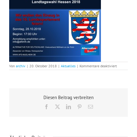
für
Von
archiv
|
20. Oktober 2018
|
Aktuelles
|
Kommentare deaktiviert
Wahlparty
der
AfD
Mülheim
am
28.
Diesen Beitrag verbreiten
Oktober
2018
Facebook
X
LinkedIn
Pinterest
E-
Mail