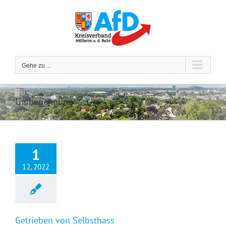
Zum
Inhalt
springen
Gehe zu ...
Umbenennung
1
12, 2022
Getrieben von Selbsthass