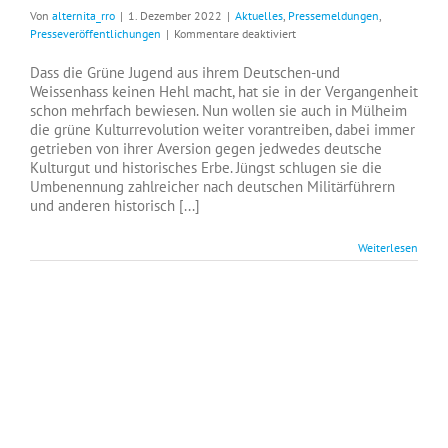
Von
alternita_rro
|
1. Dezember 2022
|
Aktuelles
,
Pressemeldungen
,
für
Presseveröffentlichungen
|
Kommentare deaktiviert
Getrieben
von
Dass die Grüne Jugend aus ihrem Deutschen-und
Selbsthass
Weissenhass keinen Hehl macht, hat sie in der Vergangenheit
schon mehrfach bewiesen. Nun wollen sie auch in Mülheim
die grüne Kulturrevolution weiter vorantreiben, dabei immer
getrieben von ihrer Aversion gegen jedwedes deutsche
Kulturgut und historisches Erbe. Jüngst schlugen sie die
Umbenennung zahlreicher nach deutschen Militärführern
und anderen historisch [...]
Weiterlesen