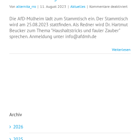
für
Von
alternita_rro
|
11. August 2023
|
Aktuelles
|
Kommentare deaktiviert
Stammt
im
Die AfD-Mülheim lädt zum Stammtisch ein. Der Stammtisch
August
wird am 25.08.2023 stattfinden. Als Redner wird Dr. Hartmut
Beucker zum Thema "Haushaltstricks und fauler Zauber"
sprechen. Anmeldung unter info@afdmh.de
Weiterlesen
Archiv
2026
2025