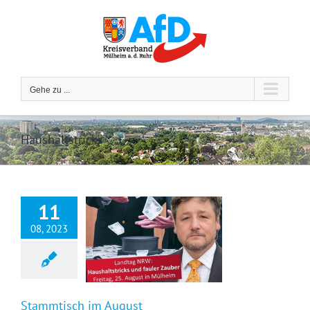
Zum
Inhalt
springen
Gehe zu ...
Haushaltstricks
11
08, 2023
Stammtisch im August