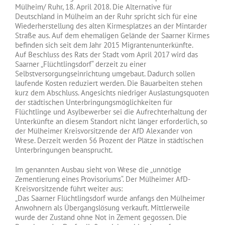
Mülheim/ Ruhr, 18. April 2018. Die Alternative für
Deutschland in Mülheim an der Ruhr spricht sich für eine
Wiederherstellung des alten Kirmesplatzes an der Mintarder
Straße aus. Auf dem ehemaligen Gelände der Saarner Kirmes
befinden sich seit dem Jahr 2015 Migrantenunt
erkünfte.
Auf Beschluss des Rats der Stadt vom April 2017 wird das
Saarner „Flüchtlingsdorf“ derzeit zu einer
Selbstversorgungseinrichtung umgebaut. Dadurch sollen
laufende Kosten reduziert werden. Die Bauarbeiten stehen
kurz dem Abschluss. Angesichts niedriger Auslastungsquoten
der städtischen Unterbringungsmöglichkeiten für
Flüchtlinge und Asylbewerber sei die Aufrechterhaltung der
Unterkünfte an diesem Standort nicht länger erforderlich, so
der Mülheimer Kreisvorsitzende der AfD Alexander von
Wrese. Derzeit werden 56 Prozent der Plätze in städtischen
Unterbringungen beansprucht.
Im genannten Ausbau sieht von Wrese die „unnötige
Zementierung eines Provisoriums“. Der Mülheimer AfD-
Kreisvorsitzende führt weiter aus:
„Das Saarner Flüchtlingsdorf wurde anfangs den Mülheimer
Anwohnern als Übergangslösung verkauft. Mittlerweile
wurde der Zustand ohne Not in Zement gegossen. Die