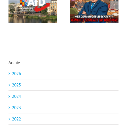
Steuergeld-Verschwendung im Klassenzimmer
Seid ihr noch zu retten?
Archiv
2026
2025
2024
2023
2022