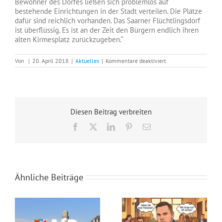
Bewohner des Dorfes ließen sich problemlos auf
bestehende Einrichtungen in der Stadt verteilen. Die Plätze
dafür sind reichlich vorhanden. Das Saarner Flüchtlingsdorf
ist überflüssig. Es ist an der Zeit den Bürgern endlich ihren
alten Kirmesplatz zurückzugeben.“
für
Von
|
20. April 2018
|
Aktuelles
|
Kommentare deaktiviert
Pressemitteilung
zum
Flüchtlingsdorf
in
MH/Saarn
Diesen Beitrag verbreiten
Facebook
X
LinkedIn
Pinterest
E-
Mail
Ähnliche Beiträge