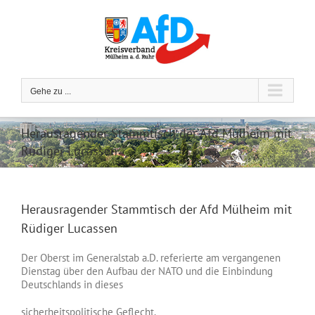
Zum
Inhalt
springen
Gehe zu ...
Herausragender Stammtisch der Afd Mülheim mit
Rüdiger Lucassen
Herausragender Stammtisch der Afd Mülheim mit
Rüdiger Lucassen
Der Oberst im Generalstab a.D. referierte am vergangenen
Dienstag über den Aufbau der NATO und die Einbindung
Deutschlands in dieses
sicherheitspolitische Geflecht.