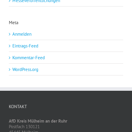
Presseveröffentlichungen
Meta
Anmelden
Eintrags-Feed
Kommentar-Feed
WordPress.org
KONTAKT
AfD Kreis Mülheim an der Ruhr
Postfach 130121