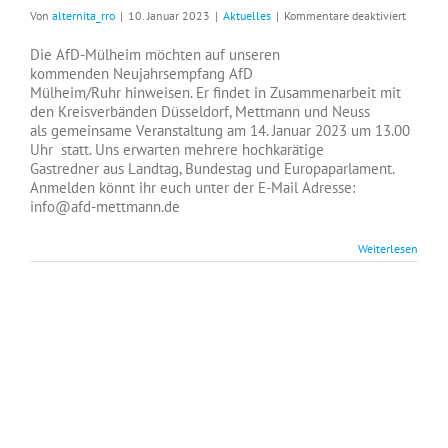
für
Von
alternita_rro
|
10. Januar 2023
|
Aktuelles
|
Kommentare deaktiviert
Neujahr
Die AfD-Mülheim möchten auf unseren
kommenden Neujahrsempfang AfD
Mülheim/Ruhr hinweisen. Er findet in Zusammenarbeit mit
den Kreisverbänden Düsseldorf, Mettmann und Neuss
als gemeinsame Veranstaltung am 14. Januar 2023 um 13.00
Uhr statt. Uns erwarten mehrere hochkarätige
Gastredner aus Landtag, Bundestag und Europaparlament.
Anmelden könnt ihr euch unter der E-Mail Adresse:
info@afd-mettmann.de
Weiterlesen