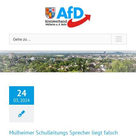
Zum
Inhalt
springen
Gehe zu ...
Verleumdung
24
03, 2024
Mülheimer Schulleitungs Sprecher liegt falsch