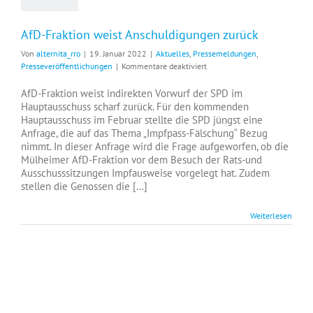
AfD-Fraktion weist Anschuldigungen zurück
Von
alternita_rro
|
19. Januar 2022
|
Aktuelles
,
Pressemeldungen
,
für
Presseveröffentlichungen
|
Kommentare deaktiviert
AfD-
Fraktion
AfD-Fraktion weist indirekten Vorwurf der SPD im
weist
Hauptausschuss scharf zurück. Für den kommenden
Anschuldigungen
Hauptausschuss im Februar stellte die SPD jüngst eine
zurück
Anfrage, die auf das Thema „Impfpass-Fälschung“ Bezug
nimmt. In dieser Anfrage wird die Frage aufgeworfen, ob die
Mülheimer AfD-Fraktion vor dem Besuch der Rats-und
Ausschusssitzungen Impfausweise vorgelegt hat. Zudem
stellen die Genossen die [...]
Weiterlesen