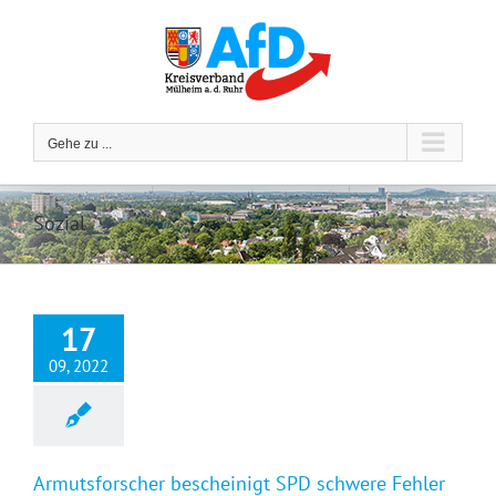
Zum
Inhalt
springen
Gehe zu ...
Sozial
17
09, 2022
Armutsforscher bescheinigt SPD schwere Fehler