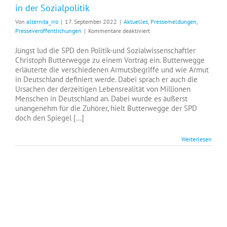
in der Sozialpolitik
Von
alternita_rro
|
17. September 2022
|
Aktuelles
,
Pressemeldungen
,
für
Presseveröffentlichungen
|
Kommentare deaktiviert
Armutsforscher
bescheinigt
Jüngst lud die SPD den Politik-und Sozialwissenschaftler
SPD
Christoph Butterwegge zu einem Vortrag ein. Butterwegge
schwere
erläuterte die verschiedenen Armutsbegriffe und wie Armut
Fehler
in Deutschland definiert werde. Dabei sprach er auch die
in
Ursachen der derzeitigen Lebensrealität von Millionen
der
Menschen in Deutschland an. Dabei wurde es äußerst
Sozialpolitik
unangenehm für die Zuhörer, hielt Butterwegge der SPD
doch den Spiegel [...]
Weiterlesen