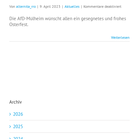
für
Von
alternita_rro
|
9. April 2023
|
Aktuelles
|
Kommentare deaktiviert
Frohe
Ostern
Die AfD-Mülheim wünscht allen ein gesegnetes und frohes
Osterfest.
Weiterlesen
Archiv
2026
2025
2024