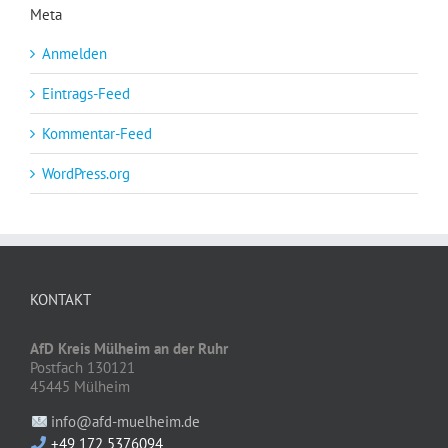
Meta
Anmelden
Eintrags-Feed
Kommentar-Feed
WordPress.org
KONTAKT
AfD Kreis Mülheim an der Ruhr
Postfach 130121
45445 Mülheim
info@afd-muelheim.de
+49 172 5376094