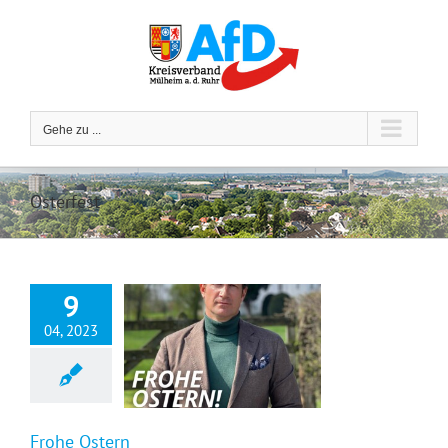
Zum
Inhalt
springen
Gehe zu ...
Osterfest
9
04, 2023
Frohe Ostern