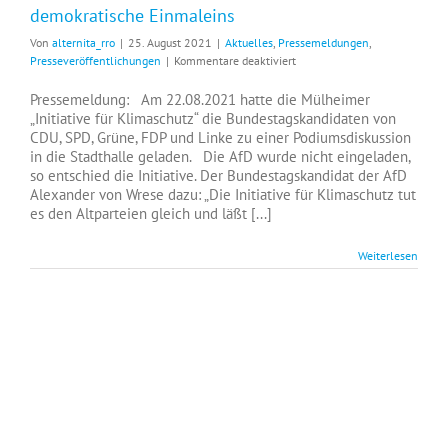
demokratische Einmaleins
Von
alternita_rro
|
25. August 2021
|
Aktuelles
,
Pressemeldungen
,
für
Presseveröffentlichungen
|
Kommentare deaktiviert
Initiative
für
Pressemeldung: Am 22.08.2021 hatte die Mülheimer
Klimaschutz
„Initiative für Klimaschutz“ die Bundestagskandidaten von
beherrscht
CDU, SPD, Grüne, FDP und Linke zu einer Podiumsdiskussion
nicht
in die Stadthalle geladen. Die AfD wurde nicht eingeladen,
das
so entschied die Initiative. Der Bundestagskandidat der AfD
demokratische
Alexander von Wrese dazu: „Die Initiative für Klimaschutz tut
Einmaleins
es den Altparteien gleich und läßt [...]
Weiterlesen