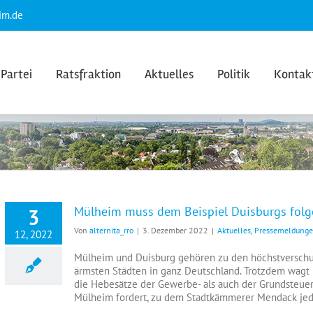
im.de
Partei
Ratsfraktion
Aktuelles
Politik
Kontak
Mülheim muss dem Beispiel Duisburgs folg
3
Von
alternita_rro
|
3. Dezember 2022
|
Aktuelles
,
Pressemeldung
12, 2022
Mülheim und Duisburg gehören zu den höchstverschul
ärmsten Städten in ganz Deutschland. Trotzdem wagt 
die Hebesätze der Gewerbe- als auch der Grundsteuer. 
Mülheim fordert, zu dem Stadtkämmerer Mendack jedoc