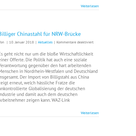
Weiterlesen
Billiger Chinastahl für NRW-Brücke
für
Von
|
10. Januar 2018
|
Aktuelles
|
Kommentare deaktiviert
Billiger
Chinastahl
Es geht nicht nur um die bloße Wirtschaftlichkeit
für
einer Offerte. Die Politik hat auch eine soziale
NRW-
Verantwortung gegenüber den hart arbeitenden
Brücke
Menschen in Nordrhein-Westfalen und Deutschland
insgesamt. Der Import von Billigstahl aus China
zeigt erneut, welch hässliche Fratze die
unkontrollierte Globalisierung der deutschen
Industrie und damit auch dem deutschen
Arbeitnehmer zeigen kann. WAZ-Link
Weiterlesen