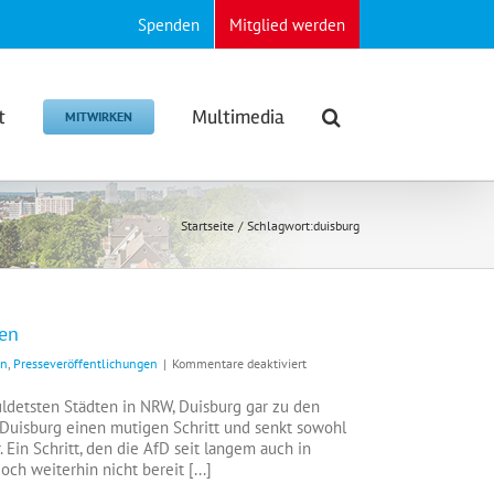
Spenden
Mitglied werden
t
Multimedia
MITWIRKEN
Startseite
Schlagwort:
duisburg
en
für
en
,
Presseveröffentlichungen
|
Kommentare deaktiviert
Mülheim
muss
detsten Städten in NRW, Duisburg gar zu den
dem
Duisburg einen mutigen Schritt und senkt sowohl
Beispiel
Ein Schritt, den die AfD seit langem auch in
Duisburgs
h weiterhin nicht bereit [...]
folgen