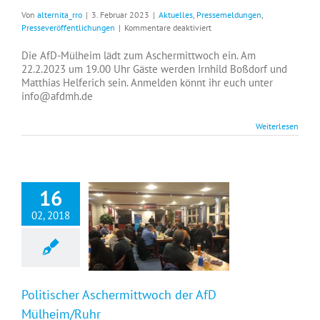
Von
alternita_rro
|
3. Februar 2023
|
Aktuelles
,
Pressemeldungen
,
für
Presseveröffentlichungen
|
Kommentare deaktiviert
Aschermittwoch
Die AfD-Mülheim lädt zum Aschermittwoch ein. Am
22.2.2023 um 19.00 Uhr Gäste werden Irnhild Boßdorf und
Matthias Helferich sein. Anmelden könnt ihr euch unter
info@afdmh.de
Weiterlesen
16
02, 2018
Politischer Aschermittwoch der AfD Mülheim/Ruhr
Politischer Aschermittwoch der AfD
Mülheim/Ruhr