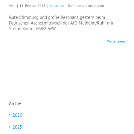
für
Von
|
16. Februar 2018
|
Aktuelles
|
Kommentare deaktiviert
Politischer
Aschermittwoch
Gute Stimmung und große Resonanz gestern beim
der
Politischen Aschermittwoch der AfD Mülheim/Ruhr mit
AfD
Stefan Keuter MdB! AvW
Mülheim/Ruhr
Weiterlesen
Archiv
2026
2025