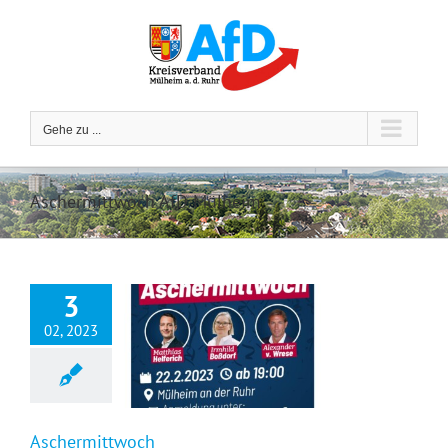
Zum
Inhalt
springen
Gehe zu ...
Aschermittwoch AfD Mülheim
3
02, 2023
Aschermittwoch