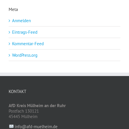
Meta
Anmelden
Eintrags-Feed
Kommentar-Feed
WordPress.org
KONTAKT
AfD Kreis Mülheim an der Ruhr
Postfach 130121
45445 Mülheim
info@afd-muelheim.de