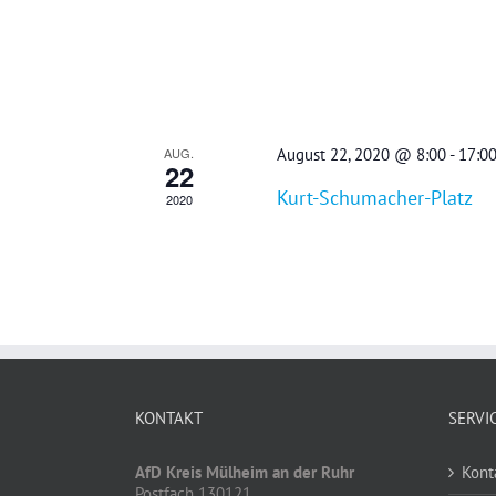
AUG.
August 22, 2020 @ 8:00
-
17:0
22
Kurt-Schumacher-Platz
2020
KONTAKT
SERVI
AfD Kreis Mülheim an der Ruhr
Kont
Postfach 130121