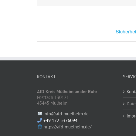
Sicherhei
KONTAKT
SERVI
AfD Kreis Mülheim an der Ruhr
Kont
Postfach 130121
45445 Mülheim
Date
info@afd-muelheim.de
Impr
+49 172 5376094
https://afd-muelheim.de/