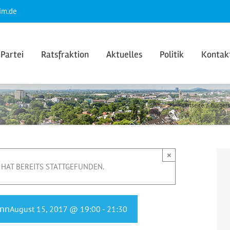
im.de
Partei
Ratsfraktion
Aktuelles
Politik
Kontak
Startseite
Bürger
×
HAT BEREITS STATTGEFUNDEN.
ann
August 15, 2017 @ 19:00
-
21:30