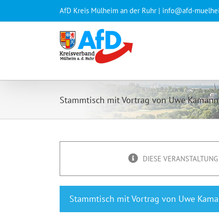
Zum
AfD Kreis Mülheim an der Ruhr | info@afd-muelhe
Inhalt
springen
Stammtisch mit Vortrag von Uwe Kamann
DIESE VERANSTALTUNG 
Stammtisch mit Vortrag von Uwe Kam