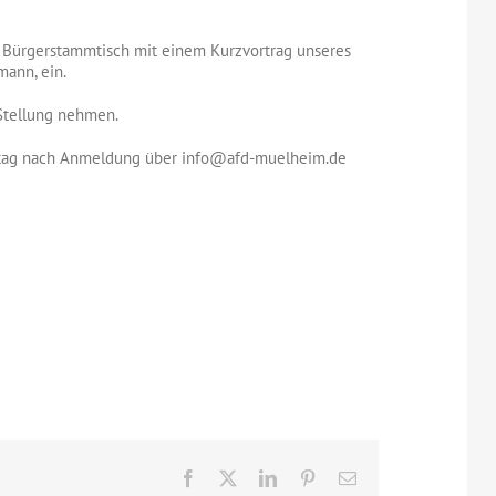
 Bürgerstammtisch mit einem Kurzvortrag unseres
ann, ein.
 Stellung nehmen.
ortag nach Anmeldung über info@afd-muelheim.de
Facebook
X
LinkedIn
Pinterest
E-
Mail