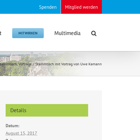
Spenden
Mitglied werden
t
Multimedia
MITWIRKEN
stammtisch
Vorträge
Stammtisch mit Vortrag von Uwe Kamann
Details
Datum:
August 15, 2017